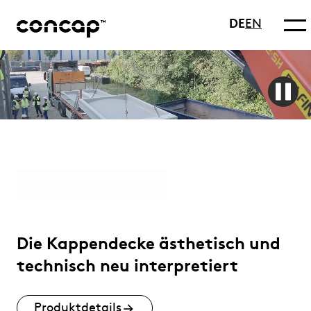
DE
EN
Die Kappendecke ästhetisch und
technisch neu interpretiert
Produktdetails
arrow_forward