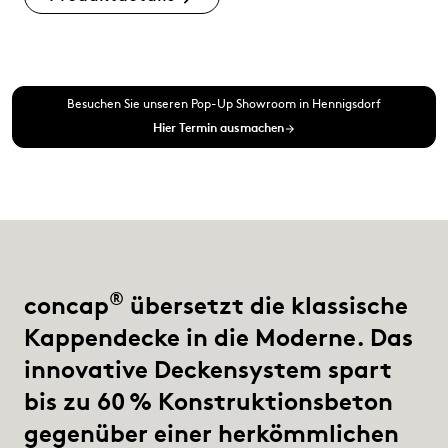
Besuchen Sie unseren Pop-Up Showroom in Hennigsdorf
Hier Termin ausmachen
arrow_forward
®
concap
übersetzt die klassische
Kappendecke in die Moderne. Das
innovative Deckensystem spart
bis zu 60 % Konstruktionsbeton
gegenüber einer herkömmlichen