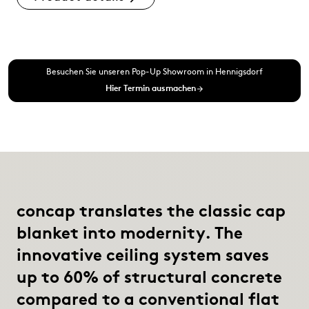
Besuchen Sie unseren Pop-Up Showroom in Hennigsdorf
Hier Termin ausmachen
arrow_forward
concap translates the classic cap
blanket into modernity. The
innovative ceiling system saves
up to 60% of structural concrete
compared to a conventional flat