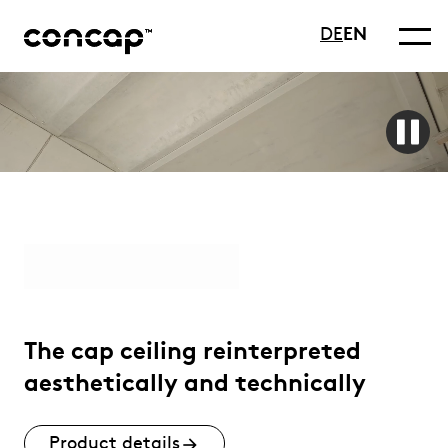
DE
EN
The cap ceiling reinterpreted
aesthetically and technically
Product details
arrow_forward